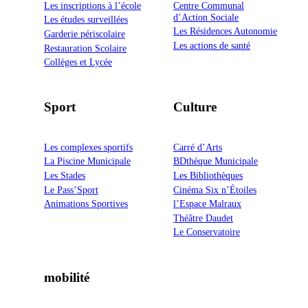
Les inscriptions à l’école
Centre Communal
d’Action Sociale
Les études surveillées
Les Résidences Autonomie
Garderie périscolaire
Les actions de santé
Restauration Scolaire
Collèges et Lycée
Sport
Culture
Les complexes sportifs
Carré d’Arts
La Piscine Municipale
BDthèque Municipale
Les Stades
Les Bibliothèques
Le Pass’Sport
Cinéma Six n’Étoiles
Animations Sportives
l’Espace Malraux
Théâtre Daudet
Le Conservatoire
mobilité