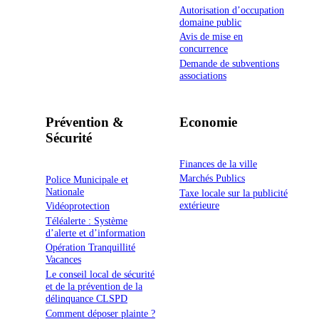
Autorisation d’occupation
domaine public
Avis de mise en
concurrence
Demande de subventions
associations
Prévention &
Economie
Sécurité
Finances de la ville
Marchés Publics
Police Municipale et
Nationale
Taxe locale sur la publicité
extérieure
Vidéoprotection
Téléalerte : Système
d’alerte et d’information
Opération Tranquillité
Vacances
Le conseil local de sécurité
et de la prévention de la
délinquance CLSPD
Comment déposer plainte ?