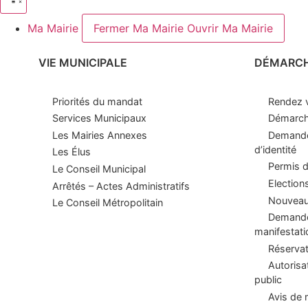
Ma Mairie
Fermer Ma Mairie
Ouvrir Ma Mairie
VIE MUNICIPALE
DÉMARC
Priorités du mandat
Rendez v
Services Municipaux
Démarche
Les Mairies Annexes
Demande
d’identité
Les Élus
Permis d
Le Conseil Municipal
Election
Arrêtés – Actes Administratifs
Nouveaux
Le Conseil Métropolitain
Demande 
manifestati
Réservat
Autorisa
public
Avis de 