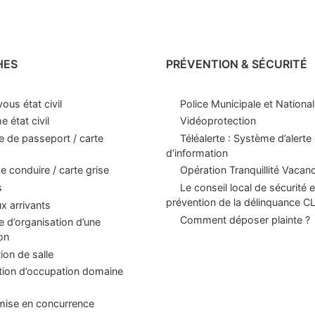
HES
PRÉVENTION & SÉCURITÉ
ous état civil
Police Municipale et Nationa
 état civil
Vidéoprotection
 de passeport / carte
Téléalerte : Système d’alerte 
d’information
e conduire / carte grise
Opération Tranquillité Vacan
s
Le conseil local de sécurité e
prévention de la délinquance 
 arrivants
Comment déposer plainte ?
d’organisation d’une
on
ion de salle
tion d’occupation domaine
mise en concurrence