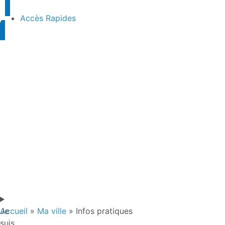
contenu
principal
Accès Rapides
Je
Accueil
»
Ma ville
»
Infos pratiques
suis