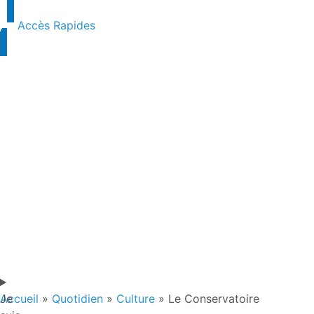
contenu
principal
Accès Rapides
Je
Accueil
»
Quotidien
»
Culture
»
Le Conservatoire