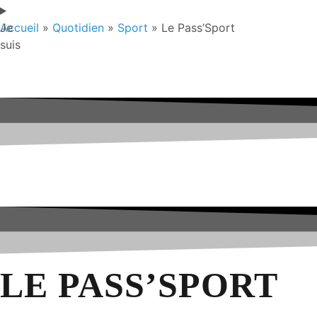
Je
Accueil
»
Quotidien
»
Sport
»
Le Pass’Sport
suis
LE PASS’SPORT