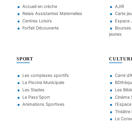
Accueil en crèche
AJIR
Relais Assistantes Maternelles
Carte je
Centres Loisirs
Espace J
Forfait Découverte
Bourses 
jeunes
SPORT
CULTUR
Les complexes sportifs
Carré d’
La Piscine Municipale
BDthèqu
Les Stades
Les Bibl
Le Pass’Sport
Cinéma S
Animations Sportives
l’Espace
Théâtre
Le Conse