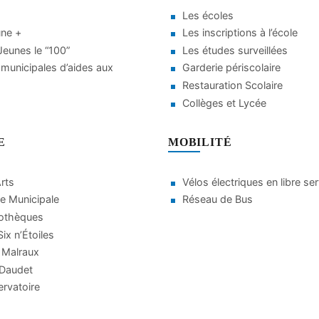
Les écoles
une +
Les inscriptions à l’école
eunes le “100”
Les études surveillées
municipales d’aides aux
Garderie périscolaire
Restauration Scolaire
Collèges et Lycée
E
MOBILITÉ
Arts
Vélos électriques en libre se
e Municipale
Réseau de Bus
iothèques
ix n’Étoiles
 Malraux
 Daudet
rvatoire