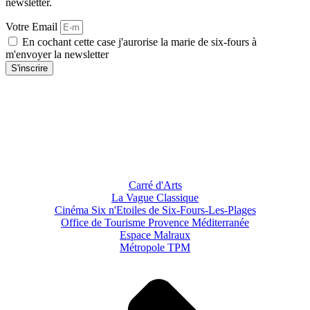
newsletter.
Votre Email
En cochant cette case j'aurorise la marie de six-fours à
m'envoyer la newsletter
S'inscrire
Carré d'Arts
La Vague Classique
Cinéma Six n'Etoiles de Six-Fours-Les-Plages
Office de Tourisme Provence Méditerranée
Espace Malraux
Métropole TPM