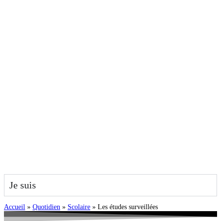
Je suis
Accueil
»
Quotidien
»
Scolaire
»
Les études surveillées