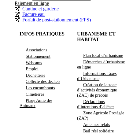
Paiement en ligne
Cantine et garderie
Facture eau
Forfait de post-stationnement (FPS)
INFOS PRATIQUES
URBANISME ET
HABITAT
Associations
Plan local d’urbanisme
Stationnement
Démarches d’urbanisme
Webcams
en ligne
Emploi
Informations Taxes
Déchetterie
d’Urbanisme
Collecte des déchets
Création de la zone
Les encombrants
d’activités économique
Cimetières
(ZAE) de prébois
Plage Amie des
Déclarations
Animaux
d’intentions d’aliéner
Zone Agricole Protégée
(ZAP)
Antennes-relais
Bail réel solidaire