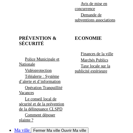
Avis de mise en
concurrence
Demande de
subventions associations
PRÉVENTION &
ECONOMIE
SÉCURITÉ
Finances de la ville
Police Municipale et
Marchés Publics
Nationale
Taxe locale sur la
Vidéoprotection
publicité extérieure
Téléalerte : Système
d’alerte et d’information
Opération Tranquillité
Vacances
Le conseil local de
sécurité et de la prévention
de la délinquance CLSPD
Comment déposer
plainte ?
Ma ville
Fermer Ma ville
Ouvrir Ma ville