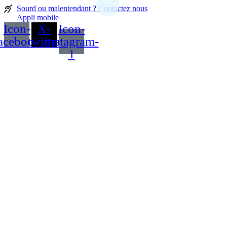
contenu
Sourd ou malentendant ? Contactez nous
principal
Appli mobile
Icon-
X-
Icon-
acebook
twitter
instagram-
1