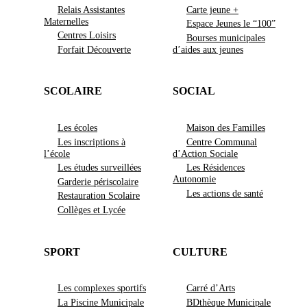
Relais Assistantes
Carte jeune +
Maternelles
Espace Jeunes le “100”
Centres Loisirs
Bourses municipales
Forfait Découverte
d’aides aux jeunes
SCOLAIRE
SOCIAL
Les écoles
Maison des Familles
Les inscriptions à
Centre Communal
l’école
d’Action Sociale
Les études surveillées
Les Résidences
Autonomie
Garderie périscolaire
Les actions de santé
Restauration Scolaire
Collèges et Lycée
SPORT
CULTURE
Les complexes sportifs
Carré d’Arts
La Piscine Municipale
BDthèque Municipale