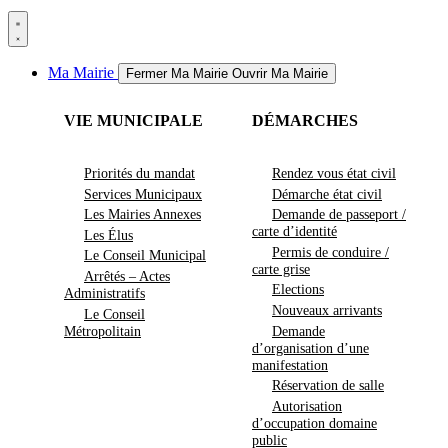
Ma Mairie
Fermer Ma Mairie
Ouvrir Ma Mairie
VIE MUNICIPALE
DÉMARCHES
Priorités du mandat
Rendez vous état civil
Services Municipaux
Démarche état civil
Les Mairies Annexes
Demande de passeport /
carte d’identité
Les Élus
Permis de conduire /
Le Conseil Municipal
carte grise
Arrêtés – Actes
Elections
Administratifs
Nouveaux arrivants
Le Conseil
Métropolitain
Demande
d’organisation d’une
manifestation
Réservation de salle
Autorisation
d’occupation domaine
public