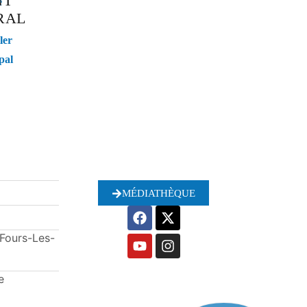
NT
e
RAL
ler
pal
MÉDIATHÈQUE
-Fours-Les-
e