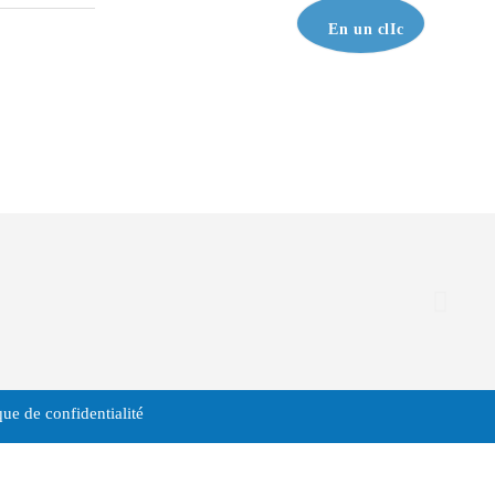
En un clIc
que de confidentialité