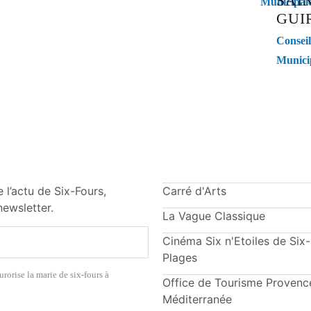
SAI
Municipal
GUI
Conseil
Munici
 l’actu de Six-Fours,
Carré d'Arts
ewsletter.
La Vague Classique
Cinéma Six n'Etoiles de Six
Plages
urorise la marie de six-fours à
Office de Tourisme Provenc
Méditerranée