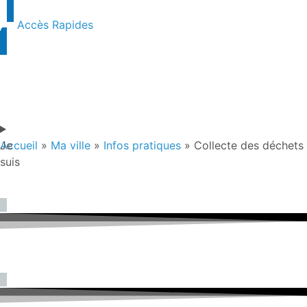
contenu
principal
Accès Rapides
Je
Accueil
»
Ma ville
»
Infos pratiques
»
Collecte des déchets
suis