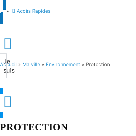
contenu
principal
Accès Rapides
Je
Accueil
»
Ma ville
»
Environnement
»
Protection
suis
PROTECTION