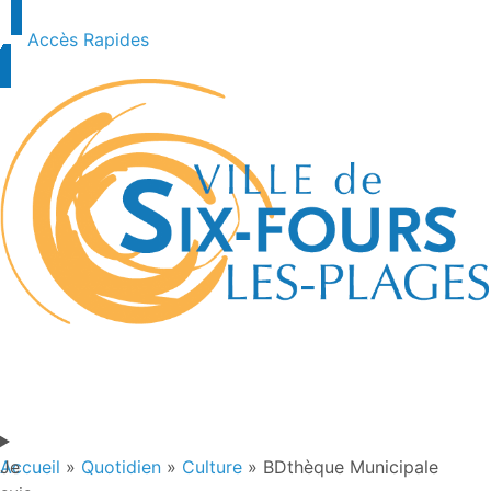
contenu
principal
Accès Rapides
Je
Accueil
»
Quotidien
»
Culture
»
BDthèque Municipale