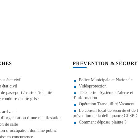
CHES
PRÉVENTION & SÉCURI
us état civil
Police Municipale et Nationale
état civil
Vidéoprotection
e passeport / carte d’identité
Téléalerte : Système d’alerte et
d’information
 conduire / carte grise
Opération Tranquillité Vacances
Le conseil local de sécurité et de 
 arrivants
prévention de la délinquance CLSPD
d’organisation d’une manifestation
Comment déposer plainte ?
on de salle
ion d’occupation domaine public
ise en concurrence