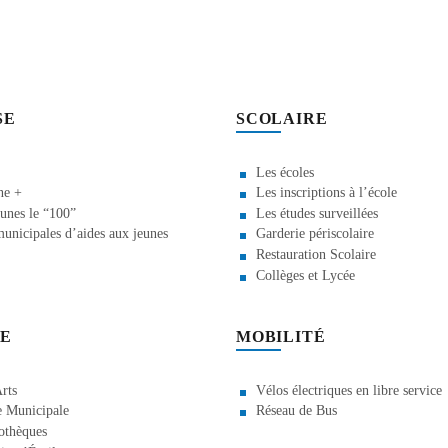
SE
SCOLAIRE
Les écoles
ne +
Les inscriptions à l’école
unes le “100”
Les études surveillées
unicipales d’aides aux jeunes
Garderie périscolaire
Restauration Scolaire
Collèges et Lycée
E
MOBILITÉ
rts
Vélos électriques en libre service
 Municipale
Réseau de Bus
othèques