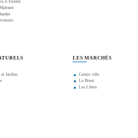
ix n’Étoiles
 Malraux
Daudet
rvatoire
NATURELS
LES MARCHÉS
 et Jardins
Centre ville
s
Le Brusc
Les Lônes