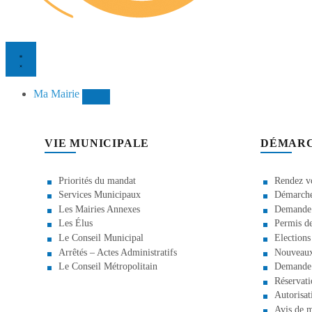
Ma Mairie
VIE MUNICIPALE
DÉMAR
Priorités du mandat
Rendez vo
Services Municipaux
Démarche 
Les Mairies Annexes
Demande d
Les Élus
Permis de
Le Conseil Municipal
Elections
Arrêtés – Actes Administratifs
Nouveaux
Le Conseil Métropolitain
Demande 
Réservati
Autorisat
Avis de m