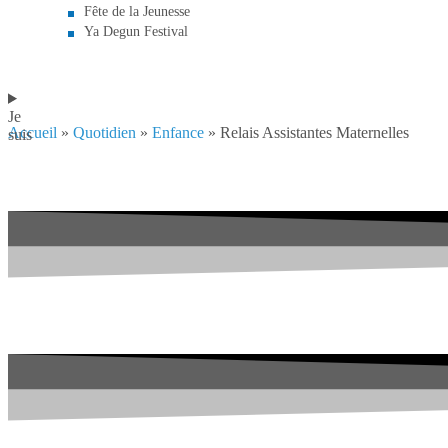
Fête de la Jeunesse
Ya Degun Festival
Je
Accueil
»
Quotidien
»
Enfance
»
Relais Assistantes Maternelles
suis