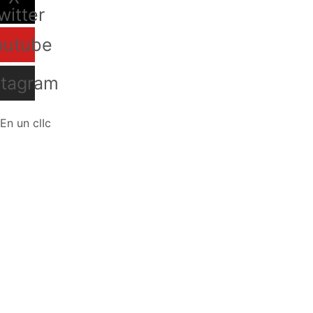
witter
outube
stagram
En un clIc