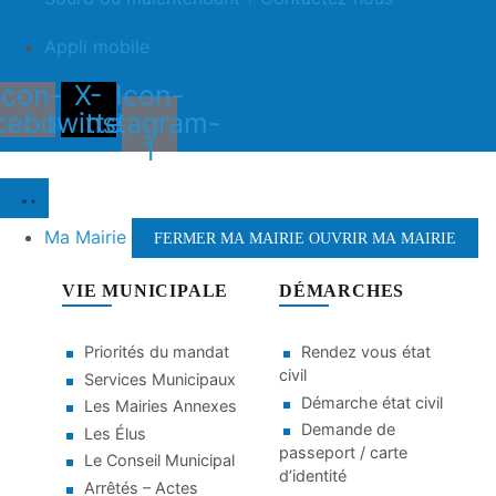
Appli mobile
Icon-
X-
Icon-
cebook
twitter
instagram-
1
Ma Mairie
FERMER MA MAIRIE
OUVRIR MA MAIRIE
VIE MUNICIPALE
DÉMARCHES
Priorités du mandat
Rendez vous état
civil
Services Municipaux
Démarche état civil
Les Mairies Annexes
Demande de
Les Élus
passeport / carte
Le Conseil Municipal
d’identité
Arrêtés – Actes