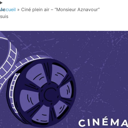
Je
Accueil
»
Ciné plein air – “Monsieur Aznavour”
suis