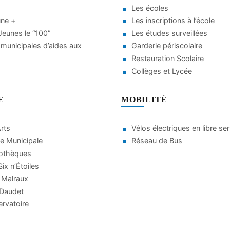
Les écoles
une +
Les inscriptions à l’école
eunes le “100”
Les études surveillées
municipales d’aides aux
Garderie périscolaire
Restauration Scolaire
Collèges et Lycée
E
MOBILITÉ
Arts
Vélos électriques en libre se
e Municipale
Réseau de Bus
iothèques
ix n’Étoiles
 Malraux
 Daudet
rvatoire