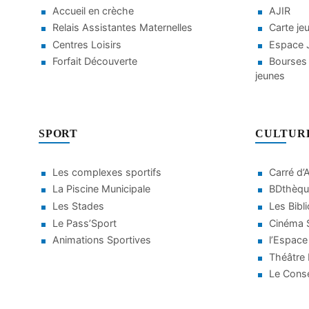
Accueil en crèche
AJIR
Relais Assistantes Maternelles
Carte je
Centres Loisirs
Espace J
Forfait Découverte
Bourses 
jeunes
SPORT
CULTUR
Les complexes sportifs
Carré d’
La Piscine Municipale
BDthèqu
Les Stades
Les Bibl
Le Pass’Sport
Cinéma S
Animations Sportives
l’Espace
Théâtre
Le Conse