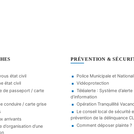
HES
PRÉVENTION & SÉCURI
ous état civil
Police Municipale et Nationa
 état civil
Vidéoprotection
 de passeport / carte
Téléalerte : Système d’alerte 
d’information
e conduire / carte grise
Opération Tranquillité Vacan
s
Le conseil local de sécurité e
prévention de la délinquance 
 arrivants
Comment déposer plainte ?
d’organisation d’une
on