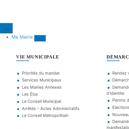
Ma Mairie
VIE MUNICIPALE
DÉMARC
Priorités du mandat
Rendez v
Services Municipaux
Démarche
Les Mairies Annexes
Demande
d’identité
Les Élus
Permis d
Le Conseil Municipal
Election
Arrêtés – Actes Administratifs
Nouveaux
Le Conseil Métropolitain
Demande 
manifestati