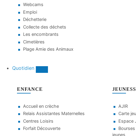
Webcams
Emploi
Déchetterie
Collecte des déchets
Les encombrants
Cimetières
Plage Amie des Animaux
Quotidien
ENFANCE
JEUNES
Accueil en crèche
AJIR
Relais Assistantes Maternelles
Carte je
Centres Loisirs
Espace J
Forfait Découverte
Bourses 
jeunes