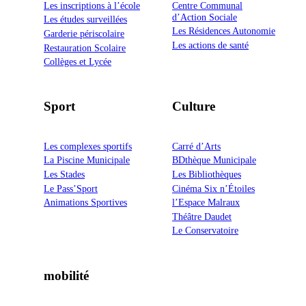
Les inscriptions à l’école
Centre Communal
d’Action Sociale
Les études surveillées
Les Résidences Autonomie
Garderie périscolaire
Les actions de santé
Restauration Scolaire
Collèges et Lycée
Sport
Culture
Les complexes sportifs
Carré d’Arts
La Piscine Municipale
BDthèque Municipale
Les Stades
Les Bibliothèques
Le Pass’Sport
Cinéma Six n’Étoiles
Animations Sportives
l’Espace Malraux
Théâtre Daudet
Le Conservatoire
mobilité