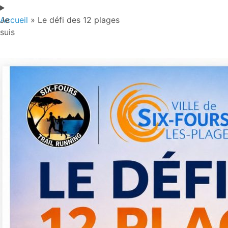
Je
Accueil
»
Le défi des 12 plages
suis