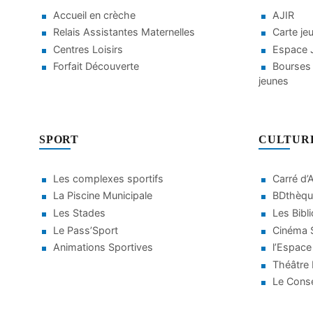
Accueil en crèche
AJIR
Relais Assistantes Maternelles
Carte je
Centres Loisirs
Espace J
Forfait Découverte
Bourses 
jeunes
SPORT
CULTUR
Les complexes sportifs
Carré d’
La Piscine Municipale
BDthèqu
Les Stades
Les Bibl
Le Pass’Sport
Cinéma S
Animations Sportives
l’Espace
Théâtre
Le Conse