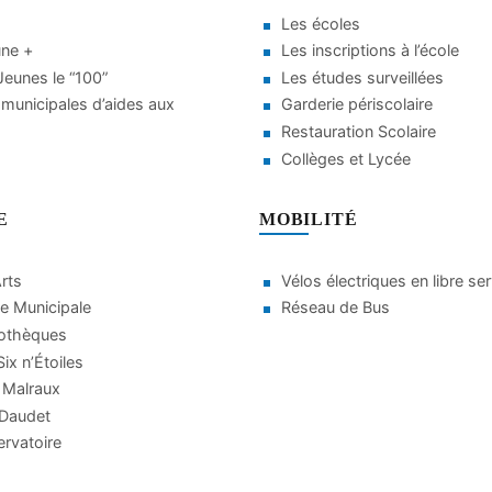
Les écoles
une +
Les inscriptions à l’école
eunes le “100”
Les études surveillées
municipales d’aides aux
Garderie périscolaire
Restauration Scolaire
Collèges et Lycée
E
MOBILITÉ
Arts
Vélos électriques en libre se
e Municipale
Réseau de Bus
iothèques
ix n’Étoiles
 Malraux
 Daudet
rvatoire