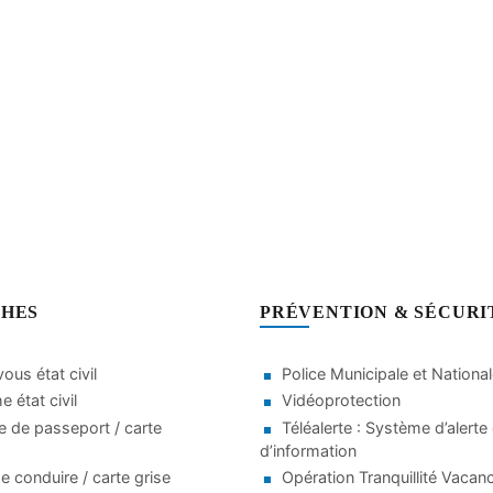
HES
PRÉVENTION & SÉCURI
ous état civil
Police Municipale et Nationa
 état civil
Vidéoprotection
 de passeport / carte
Téléalerte : Système d’alerte 
d’information
e conduire / carte grise
Opération Tranquillité Vacan