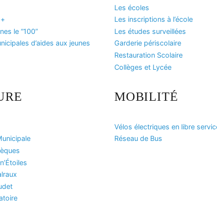
Les écoles
 +
Les inscriptions à l’école
es le “100”
Les études surveillées
icipales d’aides aux jeunes
Garderie périscolaire
Restauration Scolaire
Collèges et Lycée
URE
MOBILITÉ
Vélos électriques en libre servic
unicipale
Réseau de Bus
hèques
n’Étoiles
lraux
udet
atoire