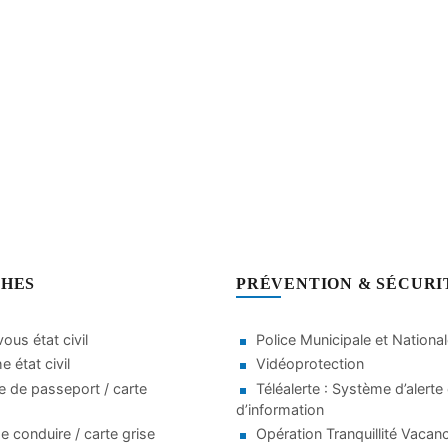
HES
PRÉVENTION & SÉCURI
ous état civil
Police Municipale et Nationa
 état civil
Vidéoprotection
 de passeport / carte
Téléalerte : Système d’alerte 
d’information
e conduire / carte grise
Opération Tranquillité Vacan