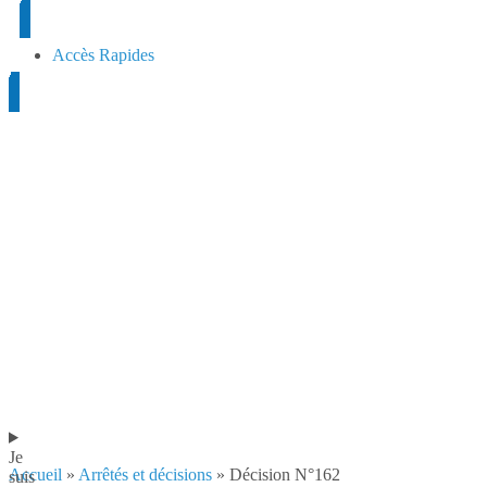
contenu
principal
Accès Rapides
Je
Accueil
»
Arrêtés et décisions
»
Décision N°162
suis