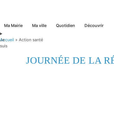
Ma Mairie
Ma ville
Quotidien
Découvrir
Je
Accueil
»
Action santé
suis
JOURNÉE DE LA R