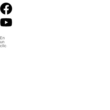
En
un
clIc