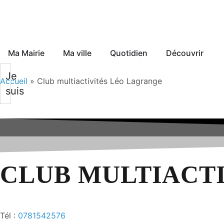
Ma Mairie
Ma ville
Quotidien
Découvrir
Je
Accueil
»
Club multiactivités Léo Lagrange
suis
CLUB MULTIACT
Tél :
0781542576