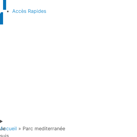
contenu
principal
Accès Rapides
Je
Accueil
»
Parc mediterranée
suis