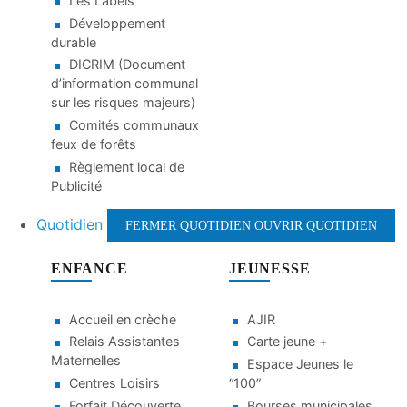
Les Labels
Développement
durable
DICRIM (Document
d’information communal
sur les risques majeurs)
Comités communaux
feux de forêts
Règlement local de
Publicité
Quotidien
FERMER QUOTIDIEN
OUVRIR QUOTIDIEN
ENFANCE
JEUNESSE
Accueil en crèche
AJIR
Relais Assistantes
Carte jeune +
Maternelles
Espace Jeunes le
Centres Loisirs
“100”
Forfait Découverte
Bourses municipales