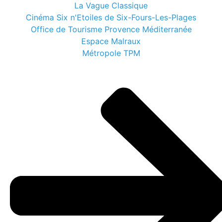
La Vague Classique
Cinéma Six n'Etoiles de Six-Fours-Les-Plages
Office de Tourisme Provence Méditerranée
Espace Malraux
Métropole TPM