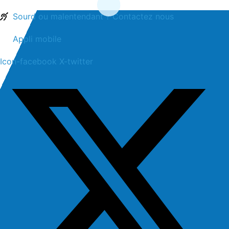
contenu
Sourd ou malentendant ? Contactez nous
principal
Appli mobile
Icon-facebook
X-twitter