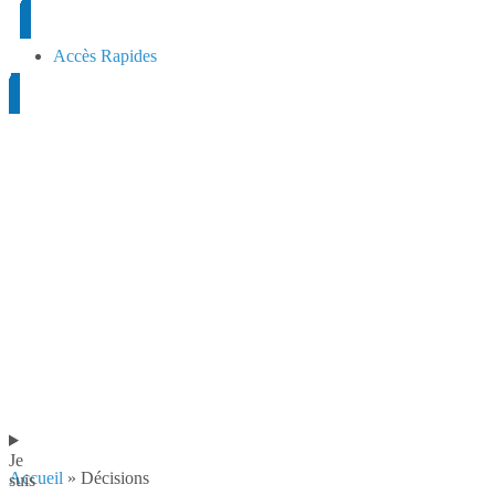
contenu
principal
Accès Rapides
Je
Accueil
»
Décisions
suis