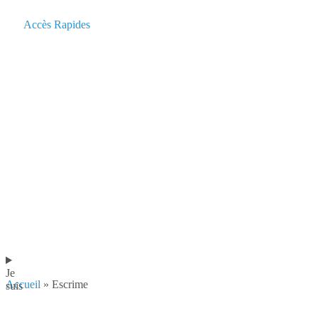
contenu
principal
Accès Rapides
Je
Accueil
»
Escrime
suis