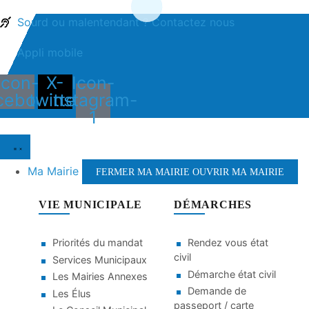
contenu
Sourd ou malentendant ? Contactez nous
principal
Appli mobile
Icon-
X-
Icon-
cebook
twitter
instagram-
1
Ma Mairie
FERMER MA MAIRIE
OUVRIR MA MAIRIE
VIE MUNICIPALE
DÉMARCHES
Priorités du mandat
Rendez vous état
civil
Services Municipaux
Démarche état civil
Les Mairies Annexes
Demande de
Les Élus
passeport / carte