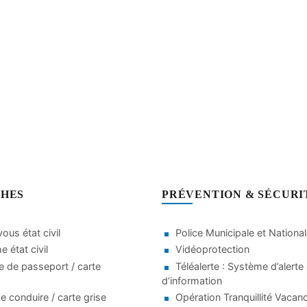
HES
PRÉVENTION & SÉCURI
ous état civil
Police Municipale et Nationa
 état civil
Vidéoprotection
 de passeport / carte
Téléalerte : Système d’alerte 
d’information
e conduire / carte grise
Opération Tranquillité Vacan