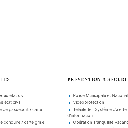
HES
PRÉVENTION & SÉCURI
ous état civil
Police Municipale et Nationa
 état civil
Vidéoprotection
 de passeport / carte
Téléalerte : Système d’alerte 
d’information
e conduire / carte grise
Opération Tranquillité Vacan