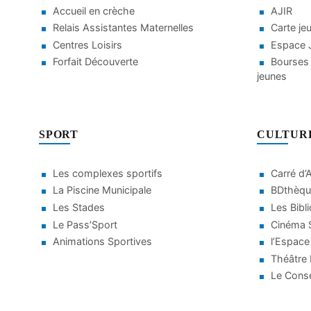
Accueil en crèche
AJIR
Relais Assistantes Maternelles
Carte je
Centres Loisirs
Espace J
Forfait Découverte
Bourses 
jeunes
SPORT
CULTUR
Les complexes sportifs
Carré d’
La Piscine Municipale
BDthèqu
Les Stades
Les Bibl
Le Pass’Sport
Cinéma S
Animations Sportives
l’Espace
Théâtre
Le Conse