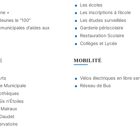
Les écoles
une +
Les inscriptions à l’école
eunes le “100”
Les études surveillées
municipales d’aides aux
Garderie périscolaire
Restauration Scolaire
Collèges et Lycée
E
MOBILITÉ
Arts
Vélos électriques en libre se
e Municipale
Réseau de Bus
iothèques
ix n’Étoiles
 Malraux
 Daudet
rvatoire