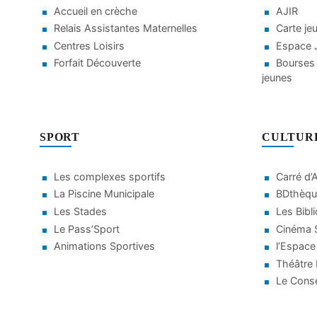
Accueil en crèche
AJIR
Relais Assistantes Maternelles
Carte je
Centres Loisirs
Espace J
Forfait Découverte
Bourses 
jeunes
SPORT
CULTUR
Les complexes sportifs
Carré d’
La Piscine Municipale
BDthèqu
Les Stades
Les Bibl
Le Pass’Sport
Cinéma S
Animations Sportives
l’Espace
Théâtre
Le Conse