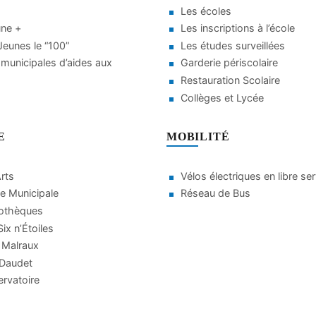
Les écoles
une +
Les inscriptions à l’école
eunes le “100”
Les études surveillées
municipales d’aides aux
Garderie périscolaire
Restauration Scolaire
Collèges et Lycée
E
MOBILITÉ
Arts
Vélos électriques en libre se
e Municipale
Réseau de Bus
iothèques
ix n’Étoiles
 Malraux
 Daudet
rvatoire