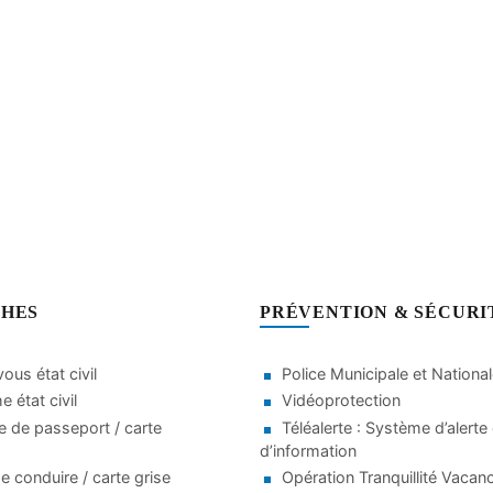
HES
PRÉVENTION & SÉCURI
ous état civil
Police Municipale et Nationa
 état civil
Vidéoprotection
 de passeport / carte
Téléalerte : Système d’alerte 
d’information
e conduire / carte grise
Opération Tranquillité Vacan