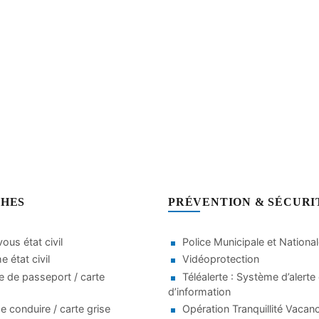
HES
PRÉVENTION & SÉCURI
ous état civil
Police Municipale et Nationa
 état civil
Vidéoprotection
 de passeport / carte
Téléalerte : Système d’alerte 
d’information
e conduire / carte grise
Opération Tranquillité Vacan