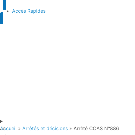
contenu
principal
Accès Rapides
Je
Accueil
»
Arrêtés et décisions
»
Arrêté CCAS N°886