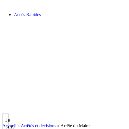
contenu
principal
Accès Rapides
Je
Accueil
suis
»
Arrêtés et décisions
»
Arrêté du Maire