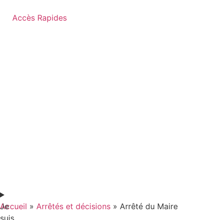
contenu
principal
Accès Rapides
Je
Accueil
»
Arrêtés et décisions
»
Arrêté du Maire
suis