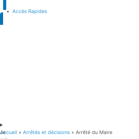
contenu
principal
Accès Rapides
Je
Accueil
»
Arrêtés et décisions
»
Arrêté du Maire