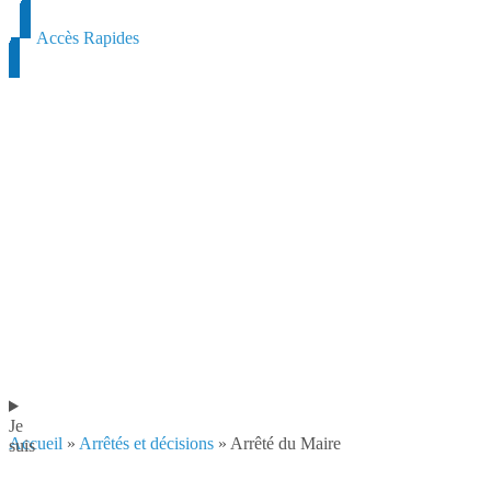
contenu
principal
Accès Rapides
Je
Accueil
»
Arrêtés et décisions
»
Arrêté du Maire
suis