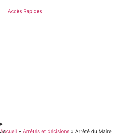
contenu
principal
Accès Rapides
Je
Accueil
»
Arrêtés et décisions
»
Arrêté du Maire