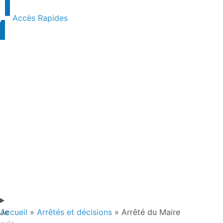
contenu
principal
Accès Rapides
Je
Accueil
»
Arrêtés et décisions
»
Arrêté du Maire