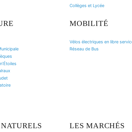
Collèges et Lycée
URE
MOBILITÉ
Vélos électriques en libre servic
unicipale
Réseau de Bus
hèques
n’Étoiles
lraux
udet
atoire
S NATURELS
LES MARCHÉS