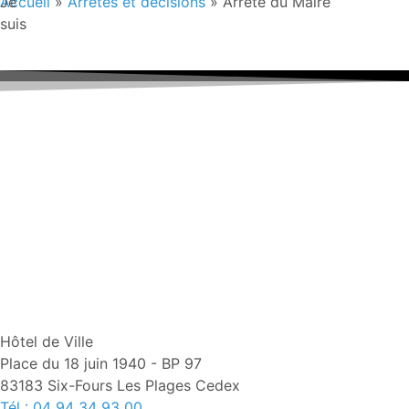
Je
Accueil
»
Arrêtés et décisions
»
Arrêté du Maire
suis
Hôtel de Ville
Place du 18 juin 1940 - BP 97
83183 Six-Fours Les Plages Cedex
Tél : 04 94 34 93 00