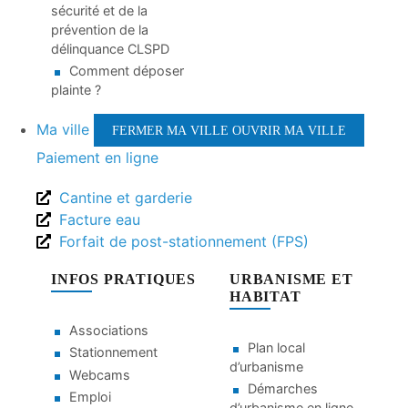
sécurité et de la
prévention de la
délinquance CLSPD
Comment déposer
plainte ?
Ma ville
FERMER MA VILLE
OUVRIR MA VILLE
Paiement en ligne
Cantine et garderie
Facture eau
Forfait de post-stationnement (FPS)
INFOS PRATIQUES
URBANISME ET
HABITAT
Associations
Plan local
Stationnement
d’urbanisme
Webcams
Démarches
Emploi
d’urbanisme en ligne