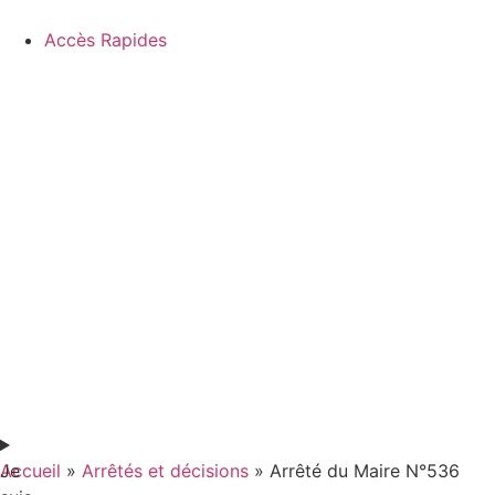
contenu
principal
Accès Rapides
Je
Accueil
»
Arrêtés et décisions
»
Arrêté du Maire N°536