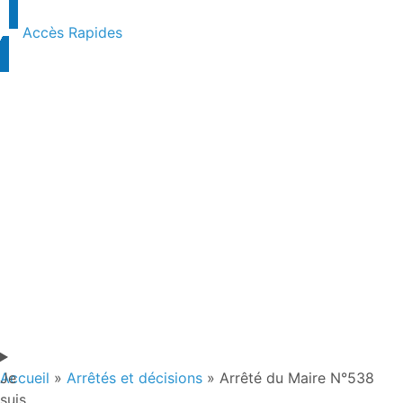
contenu
principal
Accès Rapides
Je
Accueil
»
Arrêtés et décisions
»
Arrêté du Maire N°538
suis