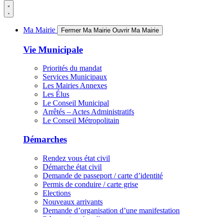
Ma Mairie
Fermer Ma Mairie
Ouvrir Ma Mairie
Vie Municipale
Priorités du mandat
Services Municipaux
Les Mairies Annexes
Les Élus
Le Conseil Municipal
Arrêtés – Actes Administratifs
Le Conseil Métropolitain
Démarches
Rendez vous état civil
Démarche état civil
Demande de passeport / carte d’identité
Permis de conduire / carte grise
Elections
Nouveaux arrivants
Demande d’organisation d’une manifestation