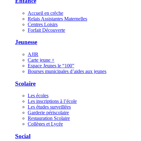
Enfance
Accueil en crèche
Relais Assistantes Maternelles
Centres Loisirs
Forfait Découverte
Jeunesse
AJIR
Carte jeune +
Espace Jeunes le “100”
Bourses municipales d’aides aux jeunes
Scolaire
Les écoles
Les inscriptions à l’école
Les études surveillées
Garderie périscolaire
Restauration Scolaire
Collèges et Lycée
Social