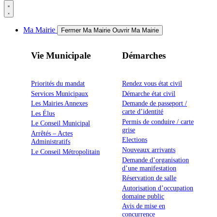
Ma Mairie
Fermer Ma Mairie
Ouvrir Ma Mairie
Vie Municipale
Démarches
Priorités du mandat
Rendez vous état civil
Services Municipaux
Démarche état civil
Les Mairies Annexes
Demande de passeport /
carte d’identité
Les Élus
Permis de conduire / carte
Le Conseil Municipal
grise
Arrêtés – Actes
Elections
Administratifs
Nouveaux arrivants
Le Conseil Métropolitain
Demande d’organisation
d’une manifestation
Réservation de salle
Autorisation d’occupation
domaine public
Avis de mise en
concurrence