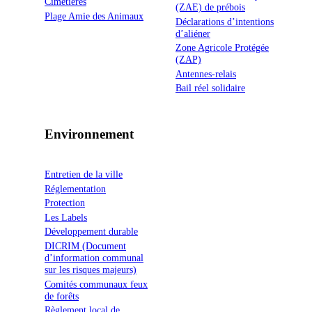
Cimetières
(ZAE) de prébois
Plage Amie des Animaux
Déclarations d’intentions
d’aliéner
Zone Agricole Protégée
(ZAP)
Antennes-relais
Bail réel solidaire
Environnement
Entretien de la ville
Réglementation
Protection
Les Labels
Développement durable
DICRIM (Document
d’information communal
sur les risques majeurs)
Comités communaux feux
de forêts
Règlement local de