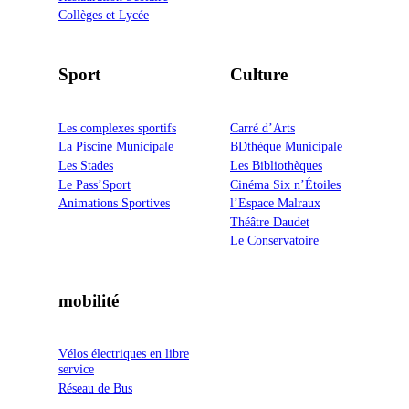
Collèges et Lycée
Sport
Culture
Les complexes sportifs
Carré d’Arts
La Piscine Municipale
BDthèque Municipale
Les Stades
Les Bibliothèques
Le Pass’Sport
Cinéma Six n’Étoiles
Animations Sportives
l’Espace Malraux
Théâtre Daudet
Le Conservatoire
mobilité
Vélos électriques en libre
service
Réseau de Bus