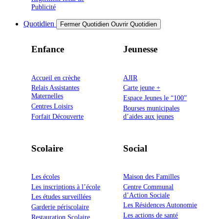
Publicité
Quotidien
Fermer Quotidien
Ouvrir Quotidien
Enfance
Jeunesse
Accueil en crèche
AJIR
Relais Assistantes
Carte jeune +
Maternelles
Espace Jeunes le “100”
Centres Loisirs
Bourses municipales
Forfait Découverte
d’aides aux jeunes
Scolaire
Social
Les écoles
Maison des Familles
Les inscriptions à l’école
Centre Communal
d’Action Sociale
Les études surveillées
Les Résidences Autonomie
Garderie périscolaire
Les actions de santé
Restauration Scolaire