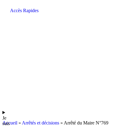
contenu
principal
Accès Rapides
Je
Accueil
»
Arrêtés et décisions
»
Arrêté du Maire N°769
suis