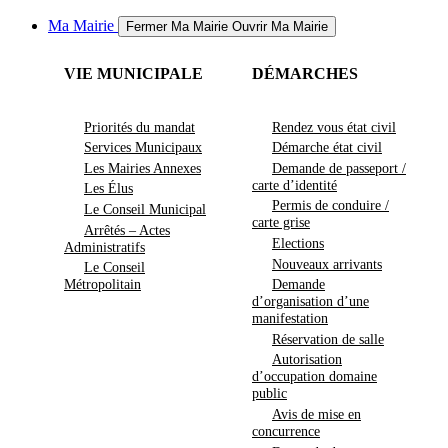
Ma Mairie
Fermer Ma Mairie
Ouvrir Ma Mairie
VIE MUNICIPALE
DÉMARCHES
Priorités du mandat
Rendez vous état civil
Services Municipaux
Démarche état civil
Les Mairies Annexes
Demande de passeport /
carte d’identité
Les Élus
Permis de conduire /
Le Conseil Municipal
carte grise
Arrêtés – Actes
Elections
Administratifs
Nouveaux arrivants
Le Conseil
Métropolitain
Demande
d’organisation d’une
manifestation
Réservation de salle
Autorisation
d’occupation domaine
public
Avis de mise en
concurrence