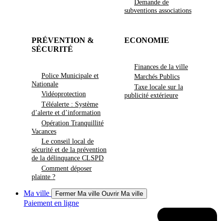
Demande de
subventions associations
PRÉVENTION &
ECONOMIE
SÉCURITÉ
Finances de la ville
Police Municipale et
Marchés Publics
Nationale
Taxe locale sur la
Vidéoprotection
publicité extérieure
Téléalerte : Système
d’alerte et d’information
Opération Tranquillité
Vacances
Le conseil local de
sécurité et de la prévention
de la délinquance CLSPD
Comment déposer
plainte ?
Ma ville
Fermer Ma ville
Ouvrir Ma ville
Paiement en ligne