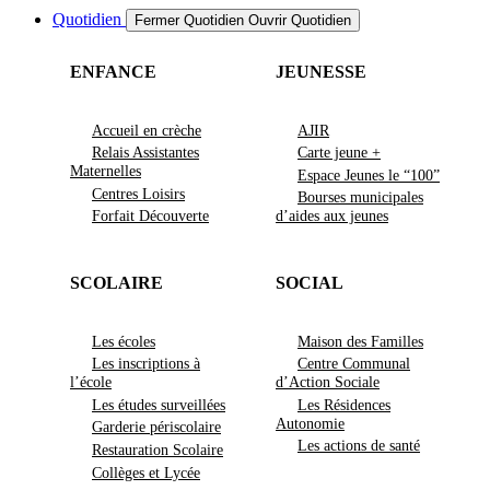
Quotidien
Fermer Quotidien
Ouvrir Quotidien
ENFANCE
JEUNESSE
Accueil en crèche
AJIR
Relais Assistantes
Carte jeune +
Maternelles
Espace Jeunes le “100”
Centres Loisirs
Bourses municipales
Forfait Découverte
d’aides aux jeunes
SCOLAIRE
SOCIAL
Les écoles
Maison des Familles
Les inscriptions à
Centre Communal
l’école
d’Action Sociale
Les études surveillées
Les Résidences
Autonomie
Garderie périscolaire
Les actions de santé
Restauration Scolaire
Collèges et Lycée