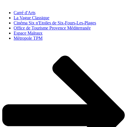
Carré d'Arts
La Vague Classique
Cinéma Six n'Etoiles de Six-Fours-Les-Plages
Office de Tourisme Provence Méditerranée
Espace Malraux
Métropole TPM