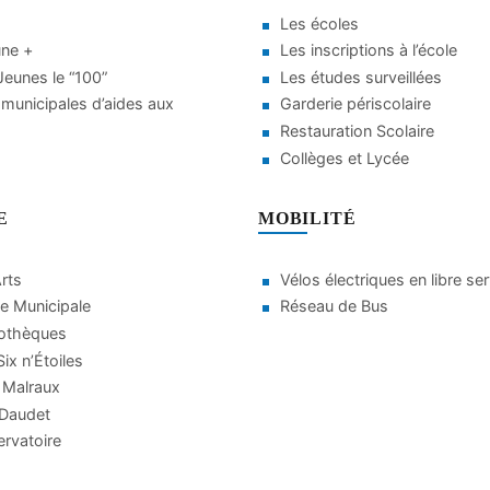
Les écoles
une +
Les inscriptions à l’école
eunes le “100”
Les études surveillées
municipales d’aides aux
Garderie périscolaire
Restauration Scolaire
Collèges et Lycée
E
MOBILITÉ
Arts
Vélos électriques en libre se
e Municipale
Réseau de Bus
iothèques
ix n’Étoiles
 Malraux
 Daudet
rvatoire