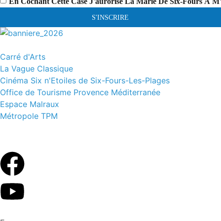
En Cochant Cette Case J'aurorise La Marie De Six-Fours À M
S'INSCRIRE
Carré d'Arts
La Vague Classique
Cinéma Six n'Etoiles de Six-Fours-Les-Plages
Office de Tourisme Provence Méditerranée
Espace Malraux
Métropole TPM