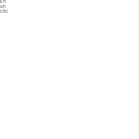
En
un
clIc