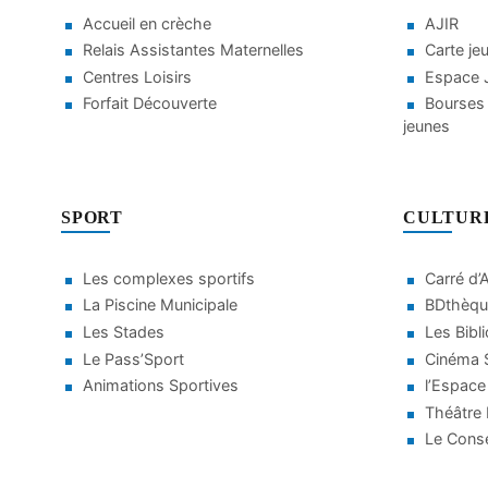
Accueil en crèche
AJIR
Relais Assistantes Maternelles
Carte je
Centres Loisirs
Espace J
Forfait Découverte
Bourses 
jeunes
SPORT
CULTUR
Les complexes sportifs
Carré d’
La Piscine Municipale
BDthèqu
Les Stades
Les Bibl
Le Pass’Sport
Cinéma S
Animations Sportives
l’Espace
Théâtre
Le Conse